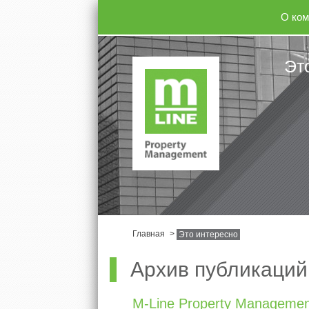
О ком
Эт
Главная
>
Это интересно
Архив публикаций
M-Line Property Manageme