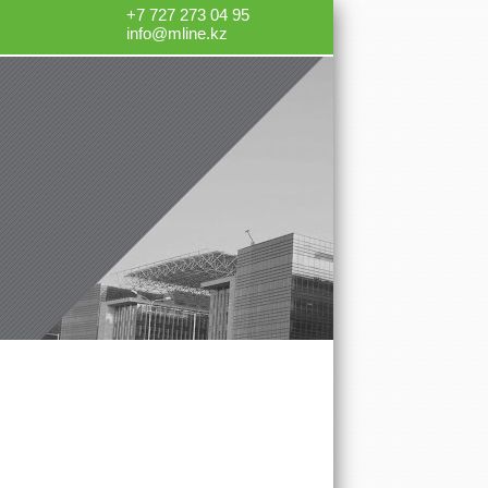
+7 727 273 04 95
info@mline.kz