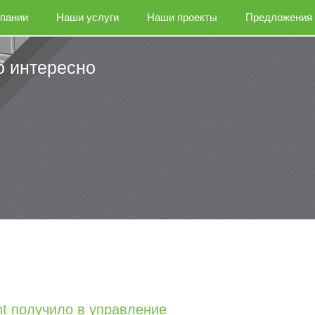
пании
Наши услуги
Наши проекты
Предложения
о интересно
nt получило в управление